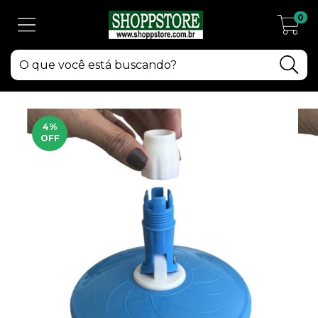
0
4
%
OFF