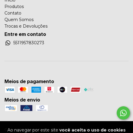
Início
Produtos
Contato
Quem Somos
Trocas e Devoluções
Entre em contato
5511957830273
Meios de pagamento
Meios de envio
Copyright Shoppstore - 07495354000101 - 2026. Todos os
Ao navegar por este site
você aceita o uso de cookies