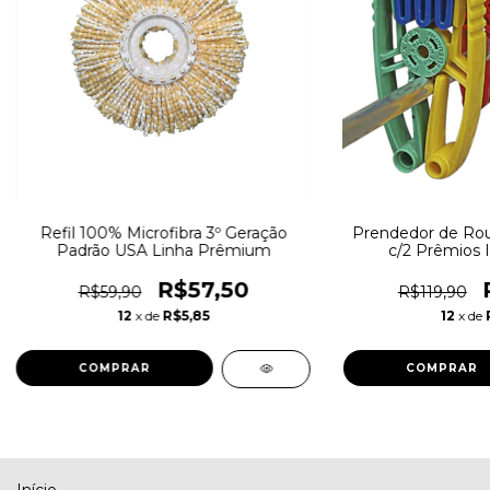
Refil 100% Microfibra 3º Geração
Prendedor de Rou
Padrão USA Linha Prêmium
c/2 Prêmios I
R$57,50
R$59,90
R$119,90
12
x de
R$5,85
12
x de
COMPRAR
COMPRAR