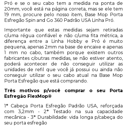
Pró e se o seu cabo tem a medida na ponta de
20mm, você está na página correta, mas se ele tem
19 mm, procure pelo nosso item, Base Mop Porta
Esfregão Spin and Go 360 Padrão USA Linha Pró.
Importante que estas medidas sejam retiradas
c/uma régua confiável e não c/uma fita métrica, a
diferença entre a Linha Hobby e Pró é muito
pequena, apenas 2mm na base de encaixe e apenas
1 mm no cabo, também porque existem outros
fabricantes c/outras medidas, se não estiver atento,
poderá acontecer de não conseguir utilizar as
unidades de refil que você já possui ou ainda não
conseguir utilizar o seu cabo atual na Base Mop
Porta Esfregão que está comprando.
Três motivos p/você comprar o seu Porta
Esfregão FlexMop®
1
º
Cabeça Porta Esfregão Padrão USA, reforçada
com 3,2mm - 2
º
Testado na sua capacidade
mecânica - 3
º
Durabilidade: vida longa p/cabeça do
seu porta esfregão