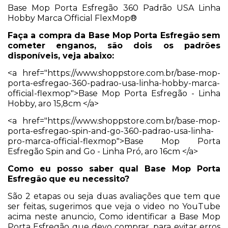
Base Mop Porta Esfregão 360 Padrão USA Linha
Hobby Marca Official FlexMop®
Faça a compra da Base Mop Porta Esfregão
sem
cometer enganos, são dois os padrões
disponíveis, veja abaixo:
<a href="https://www.shoppstore.com.br/base-mop-
porta-esfregao-360-padrao-usa-linha-hobby-marca-
official-flexmop">Base Mop Porta Esfregão - Linha
Hobby, aro 15,8cm </a>
<a href="https://www.shoppstore.com.br/base-mop-
porta-esfregao-spin-and-go-360-padrao-usa-linha-
pro-marca-official-flexmop">Base Mop Porta
Esfregão Spin and Go - Linha Pró, aro 16cm </a>
Como eu posso saber qual Base Mop Porta
Esfregão
que eu necessito?
São 2 etapas ou seja duas avaliações que tem que
ser feitas, sugerimos que veja o video no YouTube
acima neste anuncio, Como identificar a Base Mop
Porta Esfregão que devo comprar, para evitar erros