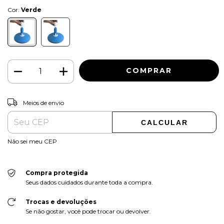
Cor:
Verde
ALTERAR CEP
Entregas para o CEP:
Meios de envio
CALCULAR
Não sei meu CEP
Compra protegida
Seus dados cuidados durante toda a compra.
Trocas e devoluções
Se não gostar, você pode trocar ou devolver.