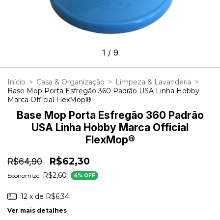
1
/
9
Início
>
Casa & Organização
>
Limpeza & Lavanderia
>
Base Mop Porta Esfregão 360 Padrão USA Linha Hobby
Marca Official FlexMop®
Base Mop Porta Esfregão 360 Padrão
USA Linha Hobby Marca Official
FlexMop®
R$62,30
R$64,90
R$2,60
Economize:
4
% OFF
12
x de
R$6,34
Ver mais detalhes