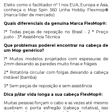
Eleito como o facilitador nº 1 nos EUA, Europa e Ásia,
conheça o Mop Spin 360 Linha Hobby Flexmop
®
(marca líder de mercado)
Quais diferenciais da genuína Marca FlexMop®:
1
º
Todas peças de reposição no Brasil - 2
º
Preço
justo - 3
º
Assistência Técnica
Que problemas poderei encontrar na cabeça de
um Mop genérico?
1
º
Muitos modelos projetados com espessuras de
2mm deixando as paredes muito finas e frágeis
2
º
Rotatória circular com folgas deixando a cabeça
instável (bamba)
3
º
Sem peças de reposição e sem assistência
Dica p/dar vida longa a sua cabeça FlexMop®:
Muitas pessoas forçam o cabo e as vezes até mesmo
quebram o porta esfregão (cabeça rotativa), isso