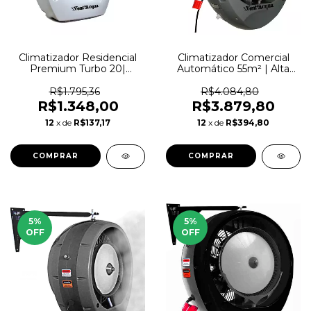
Climatizador Residencial
Climatizador Comercial
Premium Turbo 20|
Automático 55m² | Alta
Potente para 22m² |
Vazão | VentAcqua
VentAcqua
R$1.795,36
R$4.084,80
R$1.348,00
R$3.879,80
12
x de
R$137,17
12
x de
R$394,80
COMPRAR
COMPRAR
5
%
5
%
OFF
OFF