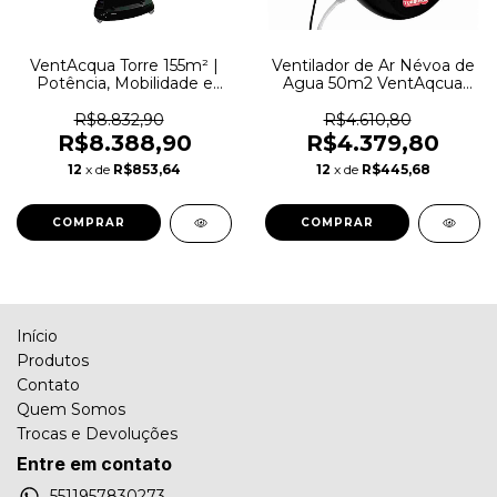
VentAcqua Torre 155m² |
Ventilador de Ar Névoa de
Potência, Mobilidade e
Agua 50m2 VentAqcua
Design Imponente
Mod 2025
R$8.832,90
R$4.610,80
R$8.388,90
R$4.379,80
12
x de
R$853,64
12
x de
R$445,68
COMPRAR
COMPRAR
Início
Produtos
Contato
Quem Somos
Trocas e Devoluções
Entre em contato
5511957830273