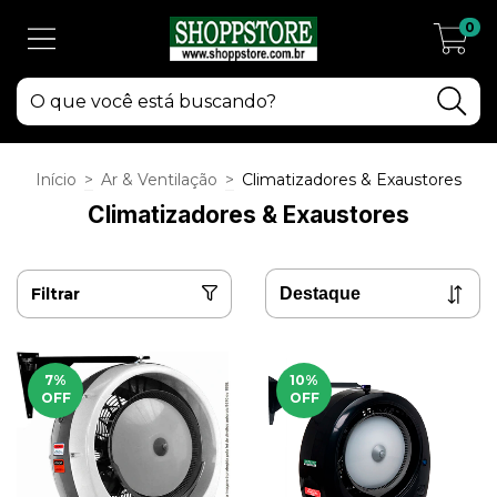
0
Início
>
Ar & Ventilação
>
Climatizadores & Exaustores
Climatizadores & Exaustores
Filtrar
7
%
10
%
OFF
OFF