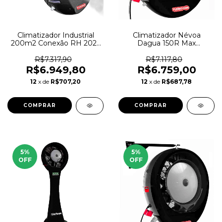
Climatizador Industrial
Climatizador Névoa
200m2 Conexão RH 2025
Dagua 150R Max
by Shoppstore
Vent'Acqua -6/8/10° Mod
2026
R$7.317,90
R$7.117,80
R$6.949,80
R$6.759,00
12
x de
R$707,20
12
x de
R$687,78
COMPRAR
COMPRAR
5
%
5
%
OFF
OFF