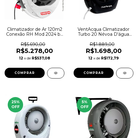
Climatizador de Ar 120m2
VentAcqua Climatizador
Conexão RH Mod 2024 by
Turbo 20 Névoa D'água
Shoppstore
Potente | Automátic
23m2
R$5.690,00
R$1.889,00
R$5.278,00
R$1.698,00
12
x de
R$537,08
12
x de
R$172,79
COMPRAR
COMPRAR
25
%
5
%
OFF
OFF