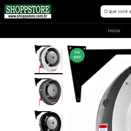
Início
7
%
OFF