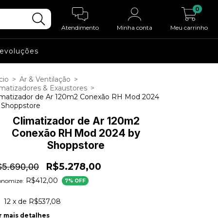
0
Atendimento
Minha conta
Meu carrinho
Devoluções
cio
>
Ar & Ventilação
>
imatizadores & Exaustores
>
imatizador de Ar 120m2 Conexão RH Mod 2024
 Shoppstore
Climatizador de Ar 120m2
Conexão RH Mod 2024 by
Shoppstore
R$5.278,00
$5.690,00
R$412,00
onomize:
7
% OFF
12
x de
R$537,08
r mais detalhes