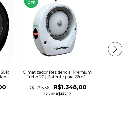
OFF
OFF
150R
Climatizador Residencial Premium
Climatiza
Mod
Turbo 20| Potente para 22m² |
Conexão RH
VentAcqua
00
R$1.348,00
R$1.795,36
R$7.317,9
12
x de
R$137,17
12