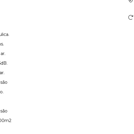
lica.
s.
ar.
5dB.
ar.
nsão
ão.
nsão
 100m2