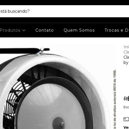
Produtos
Contato
Quem Somos
Trocas e 
Iní
Cl
Cl
by
R
Ec
Ve