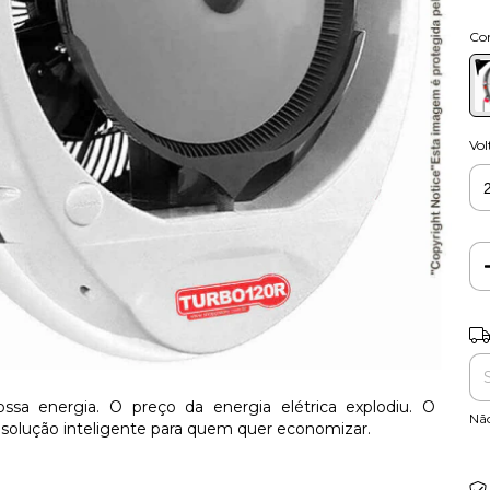
Co
Vo
Ent
sa energia. O preço da energia elétrica explodiu. O
Nã
 solução inteligente para quem quer economizar.