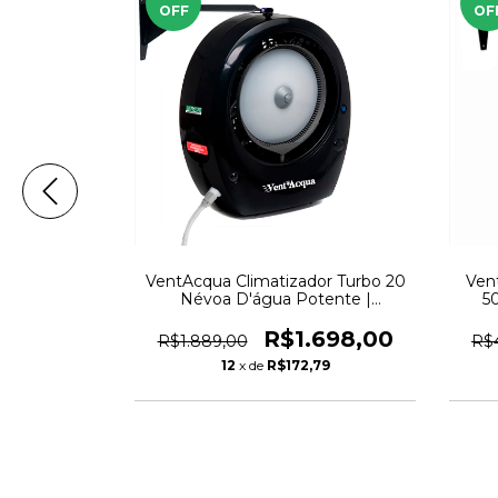
OFF
OF
 | Potência,
VentAcqua Climatizador Turbo 20
Ven
 Imponente
Névoa D'água Potente |
5
Automátic 23m2
388,90
R$1.698,00
R$1.889,00
R$4
,64
12
x de
R$172,79