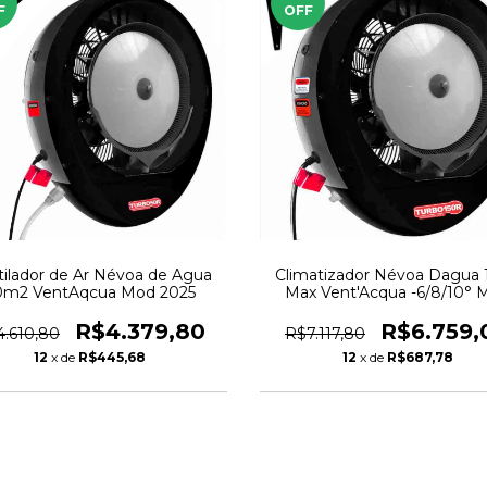
F
OFF
tilador de Ar Névoa de Agua
Climatizador Névoa Dagua 
0m2 VentAqcua Mod 2025
Max Vent'Acqua -6/8/10° 
2026
R$4.379,80
R$6.759,
.610,80
R$7.117,80
12
x de
R$445,68
12
x de
R$687,78