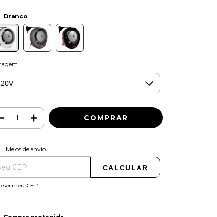
r:
Branco
ltagem
ALTERAR CEP
regas para o CEP:
Meios de envio
CALCULAR
o sei meu CEP
Compra protegida