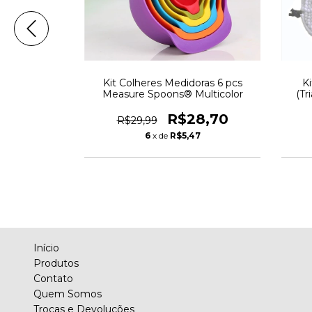
Del Conjunto
Kit Colheres Medidoras 6 pcs
Ki
dades
Measure Spoons® Multicolor
(Tr
7,30
R$28,70
R$29,99
3
6
x de
R$5,47
Início
Produtos
Contato
Quem Somos
Trocas e Devoluções