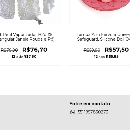
t Refil Vaporizador H2o X5
Tampa Anti Fervura Univer
iangular,Janela,Roupa e Pó)
Safeguard, Silicone Boil O
R$76,70
R$57,50
R$79,90
R$59,90
12
x de
R$7,80
12
x de
R$5,85
Entre em contato
5511957830273