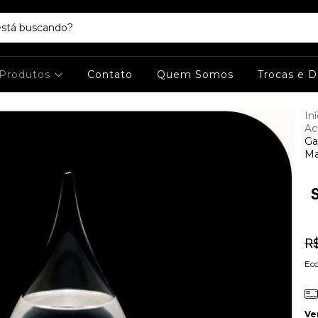
Produtos
Contato
Quem Somos
Trocas e 
Iní
Ac
Ga
Ma
R
Ec
Ve