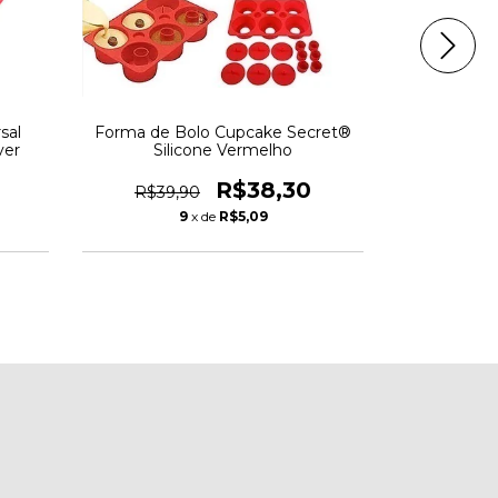
sal
Forma de Bolo Cupcake Secret®
Refil Vap
ver
Silicone Vermelho
(Conjunto
R$38,30
R$39,90
R$69,
9
x de
R$5,09
1