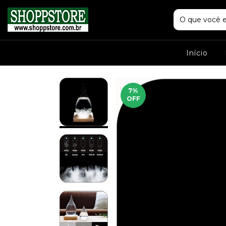
Início
7
%
OFF