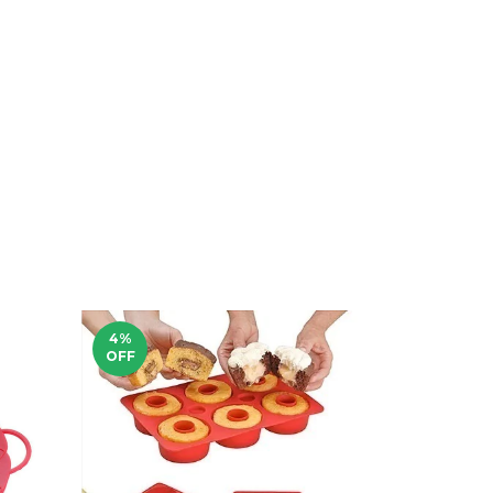
4
%
4
%
OFF
OFF