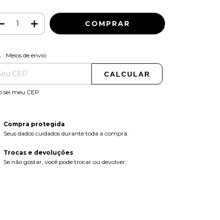
ALTERAR CEP
regas para o CEP:
Meios de envio
CALCULAR
o sei meu CEP
Compra protegida
Seus dados cuidados durante toda a compra.
Trocas e devoluções
Se não gostar, você pode trocar ou devolver.