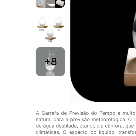
+8
A Garrafa de Previsão do Tempo é muito
natural para a previsão meteorológica. O
de água destilada, etanol, e a cânfora, qu
climáticas. O aspecto do líquido, trans