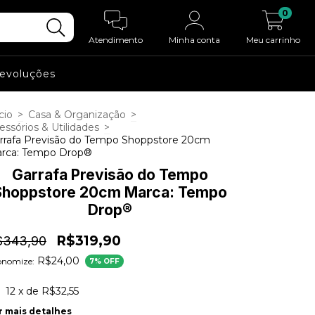
0
Atendimento
Minha conta
Meu carrinho
Devoluções
cio
>
Casa & Organização
>
essórios & Utilidades
>
rrafa Previsão do Tempo Shoppstore 20cm
rca: Tempo Drop®
Garrafa Previsão do Tempo
Shoppstore 20cm Marca: Tempo
Drop®
R$319,90
$343,90
R$24,00
onomize:
7
% OFF
12
x de
R$32,55
r mais detalhes