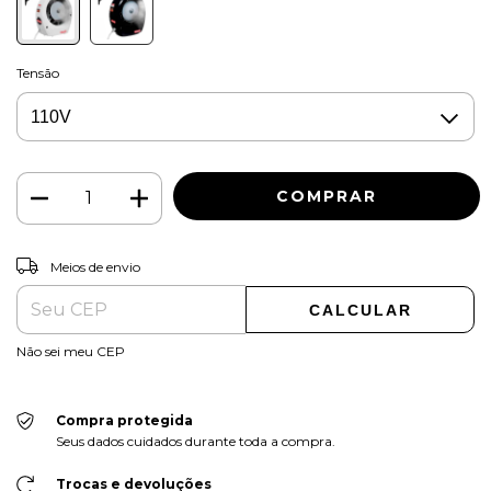
Tensão
ALTERAR CEP
Entregas para o CEP:
Meios de envio
CALCULAR
Não sei meu CEP
Compra protegida
Seus dados cuidados durante toda a compra.
Trocas e devoluções