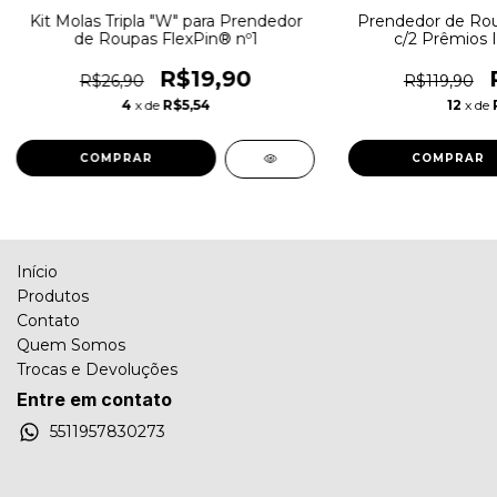
Kit Molas Tripla "W" para Prendedor
Prendedor de Rou
de Roupas FlexPin® nº1
c/2 Prêmios I
R$19,90
R$26,90
R$119,90
4
x de
R$5,54
12
x de
COMPRAR
COMPRAR
Início
Produtos
Contato
Quem Somos
Trocas e Devoluções
Entre em contato
5511957830273