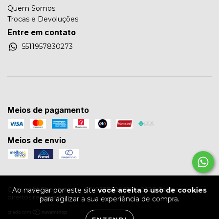
Quem Somos
Trocas e Devoluções
Entre em contato
5511957830273
Meios de pagamento
Meios de envio
Copyright Shoppstore - 07495354000101 - 2026. Todos os
Ao navegar por este site
você aceita o uso de cookies
direitos reservados.
para agilizar a sua experiência de compra.