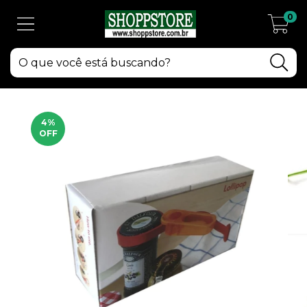
0
4
%
OFF