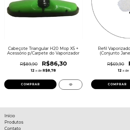
Cabeçote Triangular H20 Mop X5 +
Refil Vaporiza
Acessório p/Carpete do Vaporizador
(Conjunto Jane
R$86,30
R$89,90
R$69,90
12
x de
R$8,78
12
x de
Início
Produtos
Contato