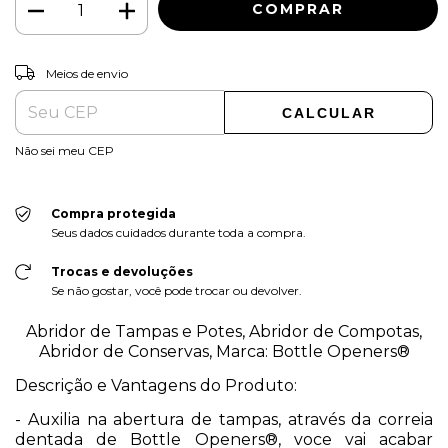
ALTERAR CEP
Entregas para o CEP:
Meios de envio
CALCULAR
Não sei meu CEP
Compra protegida
Seus dados cuidados durante toda a compra.
Trocas e devoluções
Se não gostar, você pode trocar ou devolver.
Abridor de Tampas e Potes, Abridor de Compotas,
Abridor de Conservas, Marca: Bottle Openers®
Descrição e Vantagens do Produto:
- Auxilia na abertura de tampas, através da correia
dentada de
Bottle Openers®
, voce vai acabar