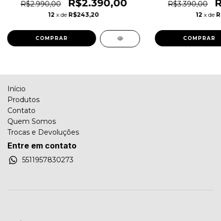
R$2.390,00
R
R$2.990,00
R$3.390,00
12
x de
R$243,20
12
x de
R
COMPRAR
COMPRAR
Início
Produtos
Contato
Quem Somos
Trocas e Devoluções
Entre em contato
5511957830273