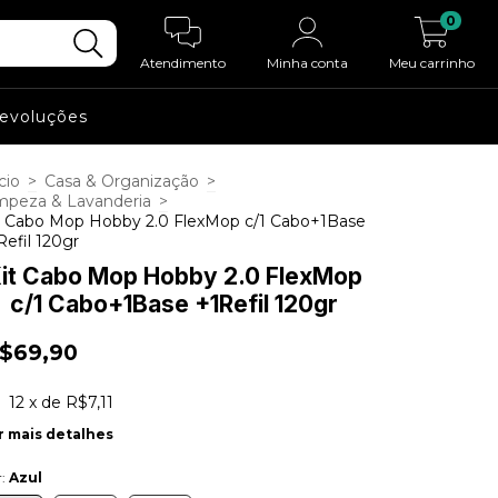
0
Atendimento
Minha conta
Meu carrinho
Devoluções
cio
>
Casa & Organização
>
mpeza & Lavanderia
>
t Cabo Mop Hobby 2.0 FlexMop c/1 Cabo+1Base
Refil 120gr
it Cabo Mop Hobby 2.0 FlexMop
c/1 Cabo+1Base +1Refil 120gr
$69,90
12
x de
R$7,11
r mais detalhes
r:
Azul