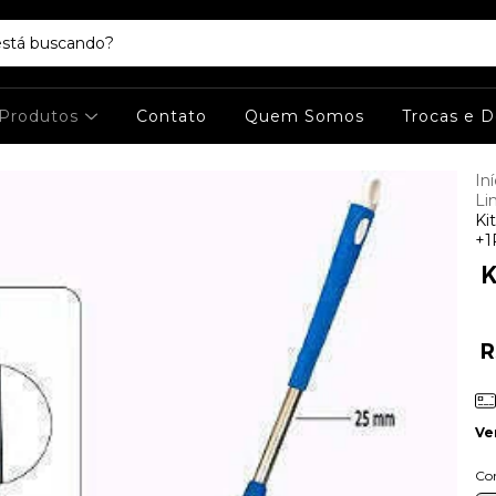
Produtos
Contato
Quem Somos
Trocas e 
Iní
Li
Ki
+1
K
R
Ve
Co