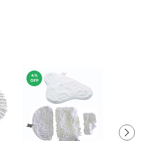
4
%
20
%
OFF
OFF