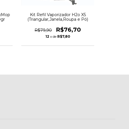
exMop
Kit Refil Vaporizador H2o X5
Mop Limpez
0gr
(Triangular,Janela,Roupa e Pó)
Girat
R$76,70
R$79,90
R$99,
12
x de
R$7,80