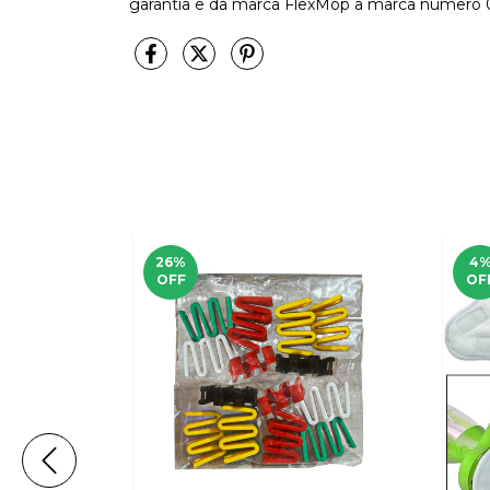
garantia e da marca FlexMop a marca número 01
26
%
4
OFF
OF