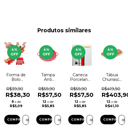
Produtos similares
4
%
4
%
4
%
4
%
OFF
OFF
OFF
OFF
Forma de
Tampa
Caneca
Tábua
Bolo
Anti
Porcelana
Churrasco
Cupcake
Fervura
Sensitiva
Touro
Secret®
Universal
ao Calor
Retangular
R$39,90
R$59,90
R$59,90
R$419,90
Silicone
Safeguard,
c/Termomêtro
Madeira
R$38,30
R$57,50
R$57,50
R$403,9
Vermelho
Silicone
Change
Teka
9
x de
12
x de
12
x de
12
x de
Boil Over
Cup®
Reflorestam
R$5,09
R$5,85
R$5,85
R$41,10
COMPRAR