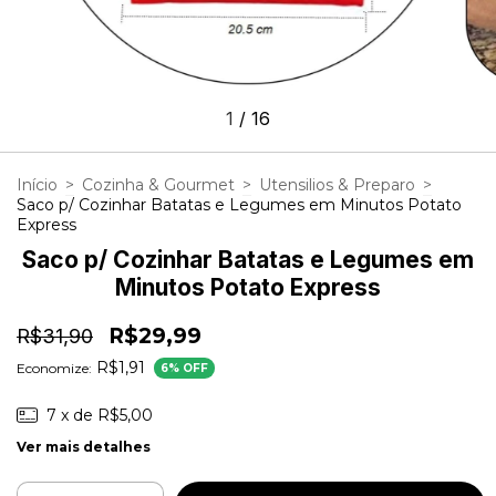
1
/
16
Início
>
Cozinha & Gourmet
>
Utensilios & Preparo
>
Saco p/ Cozinhar Batatas e Legumes em Minutos Potato
Express
Saco p/ Cozinhar Batatas e Legumes em
Minutos Potato Express
R$29,99
R$31,90
R$1,91
Economize:
6
% OFF
7
x de
R$5,00
Ver mais detalhes