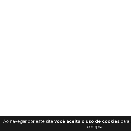
Ao navegar por este site
você aceita o uso de cookies
para 
compra.