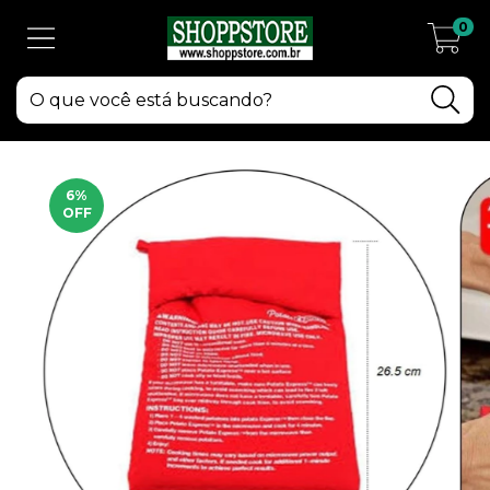
0
6
%
OFF